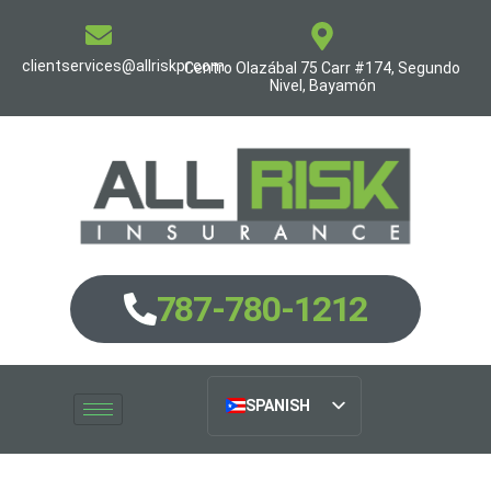
clientservices@allriskpr.com
Centro Olazábal 75 Carr #174, Segundo
Nivel, Bayamón
787-780-1212
SPANISH
ENGLISH